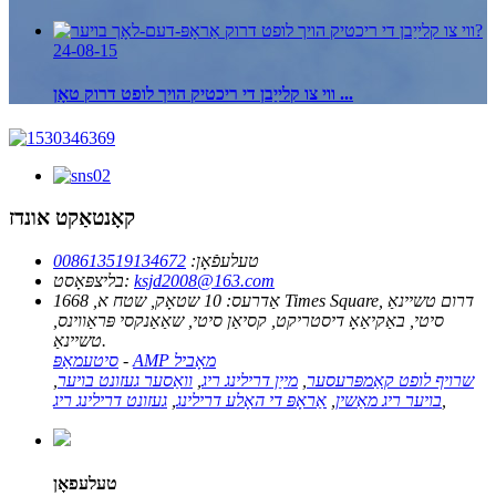
24-08-15
ווי צו קלייַבן די ריכטיק הויך לופט דרוק טאָן ...
קאָנטאַקט אונדז
טעלעפֿאָן:
008613519134672
ksjd2008@163.com
בליצפּאָסט:
אַדרעס:
10 שטאָק, שטח א, 1668 Times Square, דרום טשיינאַ
סיטי, באַקיאַאָ דיסטריקט, קסיאַן סיטי, שאַאַנקסי פּראַווינס,
טשיינאַ.
AMP מאָביל
-
סיטעמאַפּ
שרויף לופט קאַמפּרעסער
,
מייַן דרילינג ריג
,
וואַסער געזונט בויער
,
,
בויער ריג מאַשין
,
אַראָפּ די האָלע דרילינג
,
געזונט דרילינג ריג
טעלעפאָן