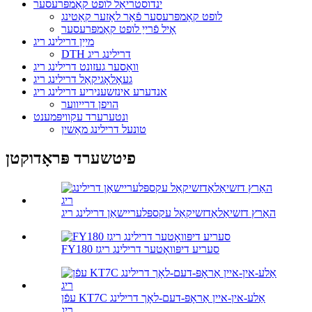
ינדוסטריאַל לופט קאַמפּרעסער
לופט קאַמפּרעסער פֿאַר לאַזער קאַטינג
אָיל פֿרייַ לופט קאַמפּרעסער
מייַן דרילינג ריג
DTH דרילינג ריג
וואַסער געזונט דרילינג ריג
געאָלאָגיקאַל דרילינג ריג
אנדערע אינזשעניריע דרילינג ריג
הויפן דרייווער
ונטערערד עקוויפּמענט
טונעל דרילינג מאַשין
פיטשערד פּראָדוקטן
האַרץ דזשיאַלאַדזשיקאַל עקספּלעריישאַן דרילינג ריג
FY180 סעריע דיפּוואָטער דרילינג ריגז
עפֿן KT7C אַלע-אין-איין אַראָפּ-דעם-לאָך דרילינג
ריג