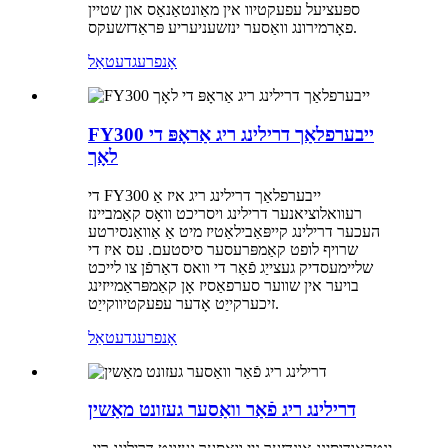
ספּעציעל עפעקטיוו אין מאַונטאַנאַס און שטיין
פאָרמירונג וואַסער ינזשעניעריע פּראַדזשעקס.
אָנפרעג
דעטאַל
FY300 ייבערפלאַך דרילינג ריג אַראָפּ די
לאָך
די FY300 ייבערפלאַך דרילינג ריג איז אַ
רעוואלוציאנער דרילינג ויסריכט וואָס קאַמביינז
העכער דרילינג קייפּאַבילאַטיז מיט אַ אַוואַנסירטע
שרויף לופט קאַמפּרעסער סיסטעם. עס איז די
שליימעסדיק געצייַג פֿאַר די וואס דאַרפֿן צו לייכט
בויער אין שווער סערפאַסיז אָן קאַמפּראַמייזינג
זיכערקייַט אָדער עפעקטיווקייַט.
אָנפרעג
דעטאַל
דרילינג ריג פֿאַר וואַסער געזונט מאַשין