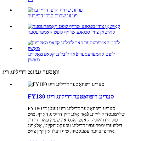
פּוו זונ שרויף הויפן דרייווער
קאַישאַן צוויי סטאַגע שרויף לופט קאַמפּרעסער
לופט קאַמפּרעסער פֿאַר ליבלינג קלאַפּ מאָלדינג
מאַשין
וואַסער געזונט דרילינג ריג
FY180 סעריע דיפּוואָטער דרילינג ריגז
FY180 סעריע דיפּוואָטער דרילינג ריגז זענען די
שליימעסדיק לייזונג פֿאַר אַלע דיין דרילינג דאַרף. מיט
פול הידראַוליק קאָנטראָלס און שפּיץ פאָר, די ריג
דיליווערז ימפּרעסיוו דרילינג עפעקטיווקייַט, אַלאַוינג
איר צו בויער עפעקטיוו, טיף וועלז אין קיין צייט.