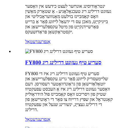
ינטראָודוסינג אונדזער לעצט כידעש אין וואַסער
געזונט דרילינג ריג טעכנאָלאָגיע - אַ שטאַרק מאַשין
וואָס קאַמביינז בוילעט מאַנווועראַביליטי און
בייגיקייַט, מאכן עס די ידעאַל לייזונג פֿאַר אַ ברייט
פאַרשיידנקייַט פון מיטל עקספּלעריישאַן און
יקסטראַקשאַן פּראַדזשעקס.
אָנפרעג
דעטאַל
FY800 סעריע טיף געזונט דרילינג ריג
FY800 סעריע טיף געזונט דרילינג ריג איז די
שליימעסדיק לייזונג פֿאַר גרינג עקספּלעריישאַן און
יוטאַלאַזיישאַן פון גראַונדוואָטער רעסורסן. דעם
וואַסער געזונט דרילינג ריג איז אַ העכסט עפעקטיוו
שטיק פון ויסריכט וואָס קאַמביינז פול הידראַוליק
קאָנטראָל און שפּיץ דרייווז צו פאָר די ראָוטיישאַן פון
די דרילינג געצייַג, ינשורינג שנעל און עפעקטיוו
דרילינג.
אָנפרעג
דעטאַל