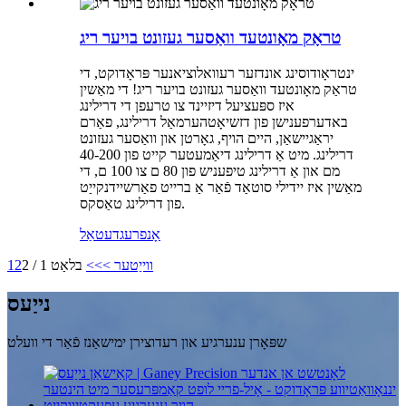
טראָק מאָונטעד וואַסער געזונט בויער ריג
ינטראָודוסינג אונדזער רעוואלוציאנער פּראָדוקט, די
טראַק מאָונטעד וואַסער געזונט בויער ריג! די מאַשין
איז ספּעציעל דיזיינד צו טרעפן די דרילינג
באדערפענישן פון דזשיאָטהערמאַל דרילינג, פאַרם
יראַגיישאַן, היים הויף, גאָרטן און וואַסער געזונט
דרילינג. מיט אַ דרילינג דיאַמעטער קייט פון 40-200
מם און אַ דרילינג טיפעניש פון 80 ם צו 100 ם, די
מאַשין איז יידילי סוטאַד פֿאַר אַ ברייט פאַרשיידנקייַט
פון דרילינג טאַסקס.
אָנפרעג
דעטאַל
ווייַטער >
>>
בלאַט 1 / 2
2
1
נייַעס
שפּאָרן ענערגיע און רעדוצירן ימישאַנז פֿאַר די וועלט