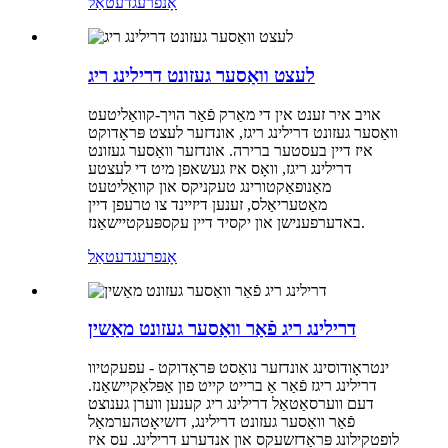
אָנפרעג
דעטאַל
לעצט וואַסער געזונט דרילינג ריג
אויב איר זענט אין די מאַרק פֿאַר הויך-קוואַליטעט
וואַסער געזונט דרילינג ריגז, אונדזער לעצט פּראָדוקט
איז דיין בעסטער ברירה. אונדזער וואַסער געזונט
דרילינג ריגז, וואָס איז געשאפן מיט די לעצטע
מאַנופאַקטורינג טעקניקס און קוואַליטעט
מאַטעריאַלס, זענען דיזיינד צו טרעפן דיין
באדערפענישן און יקסיד דיין עקספּעקטיישאַנז.
אָנפרעג
דעטאַל
דרילינג ריג פֿאַר וואַסער געזונט מאַשין
ינטראָודוסינג אונדזער נואַסט פּראָדוקט - עפעקטיוו
דרילינג ריגז פֿאַר אַ ברייט קייט פון אַפּלאַקיישאַנז.
דעם ווערסאַטאַל דרילינג ריג קענען ווערן גענוצט
פֿאַר וואַסער געזונט דרילינג, דזשיאָטהערמאַל
לופטקילונג פּראַדזשעקס און אנדערע דרילינג. עס איז