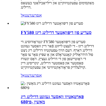
מאַקסימום עפעקטיווקייַט און רילייאַבילאַטי בעשאַס
דרילינג.
אָנפרעג
דעטאַל
FY580 סעריע פון ​​​​דיפּוואָטער דרילינג ריגז
ינטראָודוסינג די FY580 סעריע פון ​​​​דיפּוואָטער
דרילינג ריגז - די לעצט לייזונג פֿאַר דיין וואַסער געזונט
דרילינג דאַרף. דעם הויך-עפעקטיוו דרילינג ריג ניצט
פול הידראַוליק קאָנטראָלס און אַ שפּיץ פאָר צו פאָר
די ראָוטיישאַן פון די דרילינג געצייַג. דאָס ינשורז
פאַסטער און פאַסטער דרילינג, ינקריסינג דיין
קוילעלדיק פּראָודאַקטיוויטי און עפעקטיווקייַט.
אָנפרעג
דעטאַל
פּאָרטאַטיוו וואַסער געזונט דרילינג ריג
מאַשין -פי680