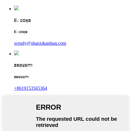
E- פּאָסט
E- פּאָסט
wendy@shanxikaishan.com
ווהאַצאַפּפּ
ווהאַצאַפּפּ
+8619153565364