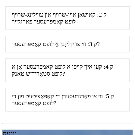
ק 2: קאַישאַן איין-שרויף און צווילינג-שרויף
לופט קאַמפּרעסער פאַרגלייַך
ק 3: ווי צו קלייַבן אַ לופט קאַמפּרעסער?
ק 4: קען איך קויפן אַ לופט קאַמפּרעסער אָן אַ
לופט סטאָרידזש טאַנק?
ק 5: ווי צו פאַרגרעסערן די קאַפּאַציטעט פון די
לופט קאַמפּרעסער?
נייַעס