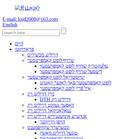
E-mail: ksjd2008@163.com
English
היים
פּראָדוקטן
דרילינג מכשירים
שרויף לופט קאַמפּרעסער
עלעקטריק שרויף לופט קאַמפּרעסער
דיעסעל שרויף לופט קאַמפּרעסער
ינדוסטריאַל לופט קאַמפּרעסער
לופט קאַמפּרעסער פֿאַר לאַזער קאַטינג
אָיל פֿרייַ לופט קאַמפּרעסער
מייַן דרילינג ריג
DTH דרילינג ריג
וואַסער געזונט דרילינג ריג
געאָלאָגיקאַל דרילינג ריג
אנדערע אינזשעניריע דרילינג ריג
הויפן דרייווער
ונטערערד עקוויפּמענט
טונעל דרילינג מאַשין
ונטערערד סקאָפּטראַם