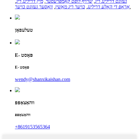
געזונט דרילינג ריג
,
שרויף לופט קאַמפּרעסער
,
מייַן דרילינג ריג
,
,
אַראָפּ די האָלע דרילינג
,
בויער ריג מאַשין
,
וואַסער געזונט בויער
טעלעפאָן
E- פּאָסט
E- פּאָסט
wendy@shanxikaishan.com
ווהאַצאַפּפּ
ווהאַצאַפּפּ
+8619153565364