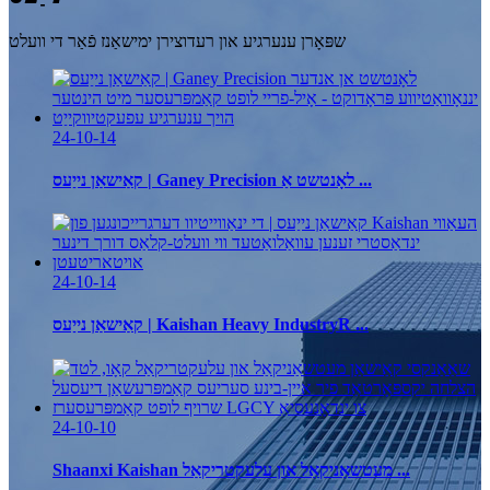
שפּאָרן ענערגיע און רעדוצירן ימישאַנז פֿאַר די וועלט
24-10-14
קאַישאַן נייַעס | Ganey Precision לאָנטשט אַ ...
24-10-14
קאַישאַן נייַעס | Kaishan Heavy IndustryR ...
24-10-10
Shaanxi Kaishan מעטשאַניקאַל און עלעקטריקאַל ...