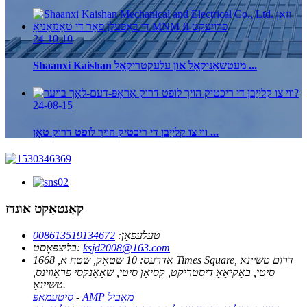
24-10-10
Shaanxi Kaishan מעטשאַניקאַל און עלעקטריקאַל ...
24-08-15
ווי צו קלייַבן די ריכטיק הויך לופט דרוק טאָן ...
קאָנטאַקט אונדז
טעלעפֿאָן:
008613519134672
ksjd2008@163.com
בליצפּאָסט:
אַדרעס:
10 שטאָק, שטח א, 1668 Times Square, דרום טשיינאַ
סיטי, באַקיאַאָ דיסטריקט, קסיאַן סיטי, שאַאַנקסי פּראַווינס,
טשיינאַ.
AMP מאָביל
-
סיטעמאַפּ