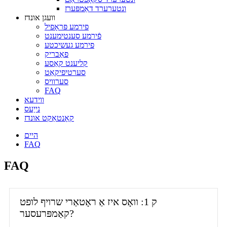
ונטערערד דאַמפּערז
וועגן אונדז
פירמע פּראָפיל
פֿירמע סענטימענט
פירמע געשיכטע
פאַבריק
קליענט קאַסע
סערטיפיקאַט
סערוויס
FAQ
ווידעא
נייַעס
קאָנטאַקט אונדז
היים
FAQ
FAQ
ק 1: וואָס איז אַ ראָטאַרי שרויף לופט
קאַמפּרעסער?