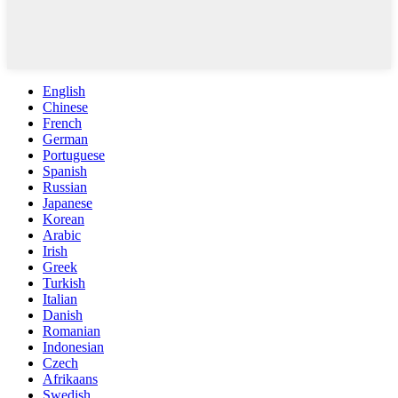
English
Chinese
French
German
Portuguese
Spanish
Russian
Japanese
Korean
Arabic
Irish
Greek
Turkish
Italian
Danish
Romanian
Indonesian
Czech
Afrikaans
Swedish